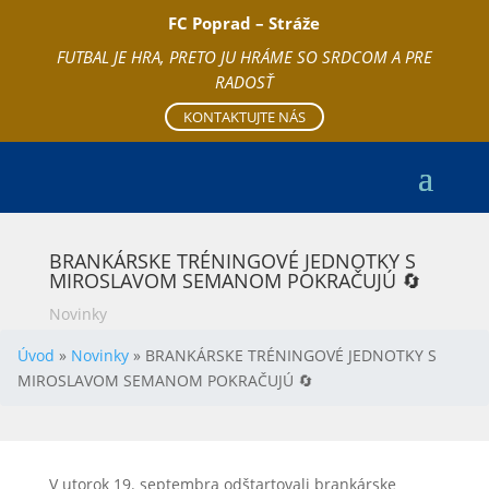
FC Poprad – Stráže
FUTBAL JE HRA, PRETO JU HRÁME SO SRDCOM A PRE
RADOSŤ
KONTAKTUJTE NÁS
BRANKÁRSKE TRÉNINGOVÉ JEDNOTKY S
MIROSLAVOM SEMANOM POKRAČUJÚ 🔄
Novinky
Úvod
»
Novinky
»
BRANKÁRSKE TRÉNINGOVÉ JEDNOTKY S
MIROSLAVOM SEMANOM POKRAČUJÚ 🔄
V utorok 19. septembra odštartovali brankárske