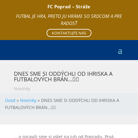
FC Poprad – Stráže
FUTBAL JE HRA, PRETO JU HRÁME SO SRDCOM A PRE
RADOSŤ
KONTAKTUJTE NÁS
DNES SME SI ODDÝCHLI OD IHRISKA A
FUTBALOVÝCH BRÁN…🚶‍♂️
Novinky
Úvod
»
Novinky
»
DNES SME SI ODDÝCHLI OD IHRISKA A
FUTBALOVÝCH BRÁN…🚶‍♂️
… a spravili sme si výlet na juh od Popradu. Prvá