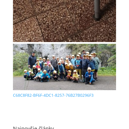
C68C8F82-BF6F-4DC1-8257-76B27B0296F3
Najnovšie články