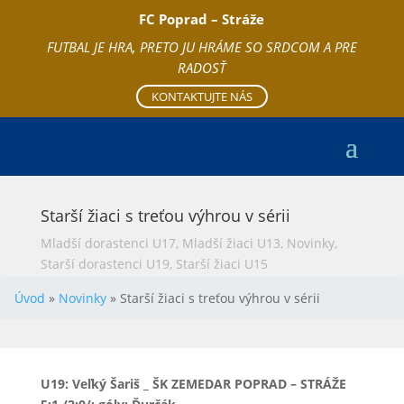
FC Poprad – Stráže
FUTBAL JE HRA, PRETO JU HRÁME SO SRDCOM A PRE
RADOSŤ
KONTAKTUJTE NÁS
Starší žiaci s treťou výhrou v sérii
Mladší dorastenci U17
,
Mladší žiaci U13
,
Novinky
,
Starší dorastenci U19
,
Starší žiaci U15
Úvod
»
Novinky
»
Starší žiaci s treťou výhrou v sérii
U19: Veľký Šariš _ ŠK ZEMEDAR POPRAD – STRÁŽE