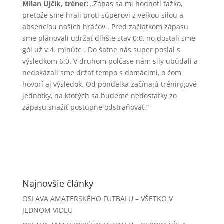
Milan Ujčík, tréner:
„Zápas sa mi hodnotí ťažko,
pretože sme hrali proti súperovi z veľkou silou a
absenciou našich hráčov . Pred začiatkom zápasu
sme plánovali udržať dlhšie stav 0:0, no dostali sme
gól už v 4. minúte . Do šatne nás super poslal s
výsledkom 6:0. V druhom polčase nám sily ubúdali a
nedokázali sme držať tempo s domácimi, o čom
hovorí aj výsledok. Od pondelka začínajú tréningové
jednotky, na ktorých sa budeme nedostatky zo
zápasu snažiť postupne odstraňovať.“
Najnovšie články
OSLAVA AMATERSKÉHO FUTBALU – VŠETKO V
JEDNOM VIDEU