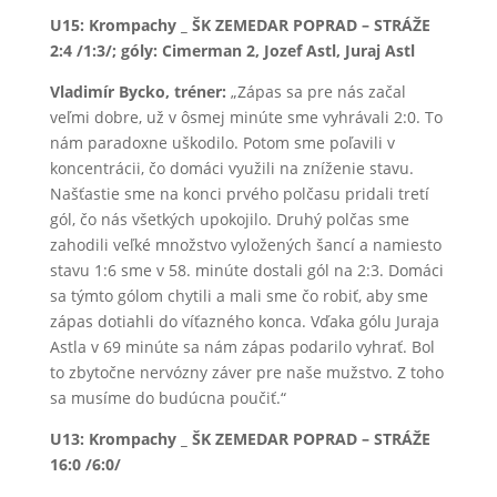
U15: Krompachy _ ŠK ZEMEDAR POPRAD – STRÁŽE
2:4 /1:3/; góly: Cimerman 2, Jozef Astl, Juraj Astl
Vladimír Bycko, tréner:
„Zápas sa pre nás začal
veľmi dobre, už v ôsmej minúte sme vyhrávali 2:0. To
nám paradoxne uškodilo. Potom sme poľavili v
koncentrácii, čo domáci využili na zníženie stavu.
Našťastie sme na konci prvého polčasu pridali tretí
gól, čo nás všetkých upokojilo. Druhý polčas sme
zahodili veľké množstvo vyložených šancí a namiesto
stavu 1:6 sme v 58. minúte dostali gól na 2:3. Domáci
sa týmto gólom chytili a mali sme čo robiť, aby sme
zápas dotiahli do víťazného konca. Vďaka gólu Juraja
Astla v 69 minúte sa nám zápas podarilo vyhrať. Bol
to zbytočne nervózny záver pre naše mužstvo. Z toho
sa musíme do budúcna poučiť.“
U13: Krompachy _ ŠK ZEMEDAR POPRAD – STRÁŽE
16:0 /6:0/