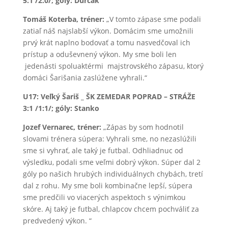
5:1 /2:0/; góly: Ďurčák
Tomáš Koterba, tréner:
„V tomto zápase sme podali
zatiaľ náš najslabší výkon. Domácim sme umožnili
prvý krát naplno bodovať a tomu nasvedčoval ich
prístup a oduševnený výkon. My sme boli len
jedenásti spoluaktérmi majstrovského zápasu, ktorý
domáci Šarišania zaslúžene vyhrali.“
U17: Veľký Šariš _ ŠK ZEMEDAR POPRAD – STRÁŽE
3:1 /1
:1/
; góly: Stanko
Jozef Vernarec, tréner:
„Zápas by som hodnotil
slovami trénera súpera: Vyhrali sme, no nezaslúžili
sme si vyhrať, ale taký je futbal. Odhliadnuc od
výsledku, podali sme veľmi dobrý výkon. Súper dal 2
góly po našich hrubých individuálnych chybách, tretí
dal z rohu. My sme boli kombinačne lepší, súpera
sme predčili vo viacerých aspektoch s výnimkou
skóre. Aj taký je futbal, chlapcov chcem pochváliť za
predvedený výkon. “