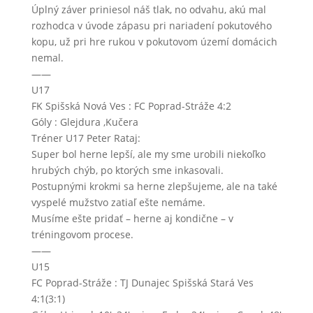
Úplný záver priniesol náš tlak, no odvahu, akú mal
rozhodca v úvode zápasu pri nariadení pokutového
kopu, už pri hre rukou v pokutovom území domácich
nemal.
——
U17
FK Spišská Nová Ves : FC Poprad-Stráže 4:2
Góly : Glejdura ,Kučera
Tréner U17 Peter Rataj:
Super bol herne lepší, ale my sme urobili niekoľko
hrubých chýb, po ktorých sme inkasovali.
Postupnými krokmi sa herne zlepšujeme, ale na také
vyspelé mužstvo zatiaľ ešte nemáme.
Musíme ešte pridať – herne aj kondične – v
tréningovom procese.
——
U15
FC Poprad-Stráže : TJ Dunajec Spišská Stará Ves
4:1(3:1)