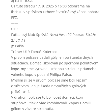
aj na ihrisku.
Už túto stredu 17. 9. 2025 o 16:00 odohráme na
ihrisku v Spišskom Hrhove štvrťfinálový zápas pohára
PFZ.
——
U19
Futbalový klub Spišská Nová Ves : FC Poprad-Stráže
2:1, (1:1)
g: Palša
Tréner U19 Tomáš Koterba:
V prvom polčase padali góly len po štandardných
situáciách. Domáci skórovali po spornom pokutovom
kope, my sme vyrovnali krásnou strelou z priameho
voľného kopu v podaní Philipa Palšu.
Myslím si, že v prvom polčase sme boli lepším
družstvom, len je škoda nevyužitých gólových
príležitostí.
V druhom polčase to boli opäť domáci, ktorí
stupňovali tlak a viac kombinovali. Zápas zlomili
gólom v závere stretnutia.