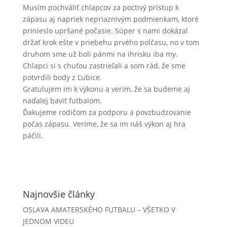
Musím pochváliť chlapcov za poctivý prístup k
zápasu aj napriek nepriaznivým podmienkam, ktoré
prinieslo upršané počasie. Súper s nami dokázal
držať krok ešte v priebehu prvého polčasu, no v tom
druhom sme už boli pánmi na ihrisku iba my.
Chlapci si s chuťou zastrieľali a som rád, že sme
potvrdili body z Ľubice.
Gratulujem im k výkonu a verím, že sa budeme aj
naďalej baviť futbalom.
Ďakujeme rodičom za podporu a povzbudzovanie
počas zápasu. Veríme, že sa im náš výkon aj hra
páčili.
Najnovšie články
OSLAVA AMATERSKÉHO FUTBALU – VŠETKO V
JEDNOM VIDEU