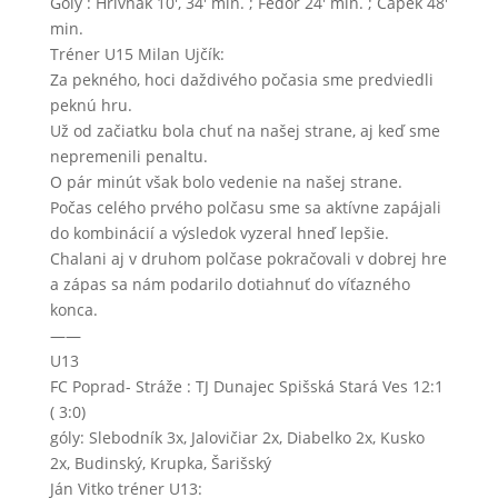
Góly : Hrivnak 10′, 34′ min. ; Fedor 24′ min. ; Capek 48′
min.
Tréner U15 Milan Ujčík:
Za pekného, hoci daždivého počasia sme predviedli
peknú hru.
Už od začiatku bola chuť na našej strane, aj keď sme
nepremenili penaltu.
O pár minút však bolo vedenie na našej strane.
Počas celého prvého polčasu sme sa aktívne zapájali
do kombinácií a výsledok vyzeral hneď lepšie.
Chalani aj v druhom polčase pokračovali v dobrej hre
a zápas sa nám podarilo dotiahnuť do víťazného
konca.
——
U13
FC Poprad- Stráže : TJ Dunajec Spišská Stará Ves 12:1
( 3:0)
góly: Slebodník 3x, Jalovičiar 2x, Diabelko 2x, Kusko
2x, Budinský, Krupka, Šarišský
Ján Vitko tréner U13: