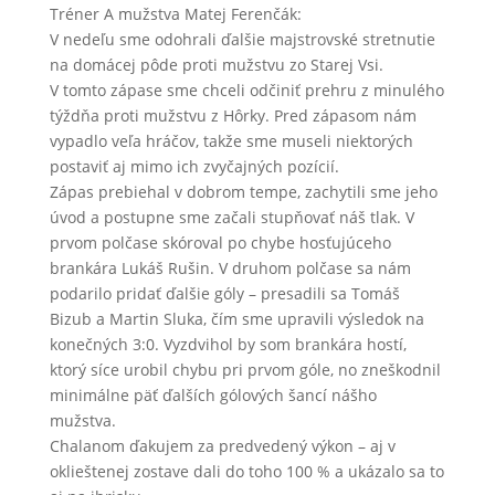
Tréner A mužstva Matej Ferenčák:
V nedeľu sme odohrali ďalšie majstrovské stretnutie
na domácej pôde proti mužstvu zo Starej Vsi.
V tomto zápase sme chceli odčiniť prehru z minulého
týždňa proti mužstvu z Hôrky. Pred zápasom nám
vypadlo veľa hráčov, takže sme museli niektorých
postaviť aj mimo ich zvyčajných pozícií.
Zápas prebiehal v dobrom tempe, zachytili sme jeho
úvod a postupne sme začali stupňovať náš tlak. V
prvom polčase skóroval po chybe hosťujúceho
brankára Lukáš Rušin. V druhom polčase sa nám
podarilo pridať ďalšie góly – presadili sa Tomáš
Bizub a Martin Sluka, čím sme upravili výsledok na
konečných 3:0. Vyzdvihol by som brankára hostí,
ktorý síce urobil chybu pri prvom góle, no zneškodnil
minimálne päť ďalších gólových šancí nášho
mužstva.
Chalanom ďakujem za predvedený výkon – aj v
oklieštenej zostave dali do toho 100 % a ukázalo sa to