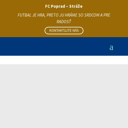
FC Poprad – Stráže
FUTBAL JE HRA, PRETO JU HRÁME SO SRDCOM A PRE
RADOSŤ
KONTAKTUJTE NÁS