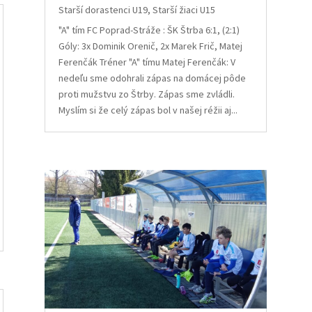
Starší dorastenci U19
,
Starší žiaci U15
"A" tím FC Poprad-Stráže : ŠK Štrba 6:1, (2:1)
Góly: 3x Dominik Orenič, 2x Marek Frič, Matej
Ferenčák Tréner "A" tímu Matej Ferenčák: V
nedeľu sme odohrali zápas na domácej pôde
proti mužstvu zo Štrby. Zápas sme zvládli.
Myslím si že celý zápas bol v našej réžii aj...