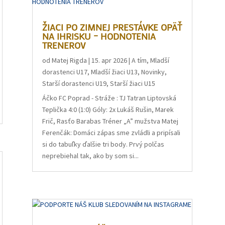
ŽIACI PO ZIMNEJ PRESTÁVKE OPÄŤ
NA IHRISKU – HODNOTENIA
TRENEROV
od
Matej Rigda
|
15. apr 2026
|
A tím
,
Mladší
dorastenci U17
,
Mladší žiaci U13
,
Novinky
,
Starší dorastenci U19
,
Starší žiaci U15
Áčko FC Poprad - Stráže : TJ Tatran Liptovská
Teplička 4:0 (1:0) Góly: 2x Lukáš Rušin, Marek
Frič, Rasťo Barabas Tréner „A” mužstva Matej
Ferenčák: Domáci zápas sme zvládli a pripísali
si do tabuľky ďalšie tri body. Prvý polčas
neprebiehal tak, ako by som si...