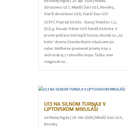
od
Matej Rigda
|
20. apr 2026
|
Mladší
dorastenci U17
,
Mladší žiaci U13
,
Novinky
,
Starší dorastenci U19
,
Starší žiaci U15
U19 FC Poprad-Stráže : Slavoj Trebišov 1:2,
(0:2) g: Dovala Tréner U19 Tomáš Koterba: V
prvom polčase boli lepší hostia; dostali sa „na
koňa“ dvoma štandardnými situáciami po
sebe. Nádherne premenili priamy kop a
skórovali aj z rohového kopu. Ťažko sme
reagovali na...
U13 NA SILNOM TURNAJI V
LIPTOVSKOM MIKULÁŠI
od
Matej Rigda
|
26. feb 2026
|
Mladší žiaci U13
,
Novinky