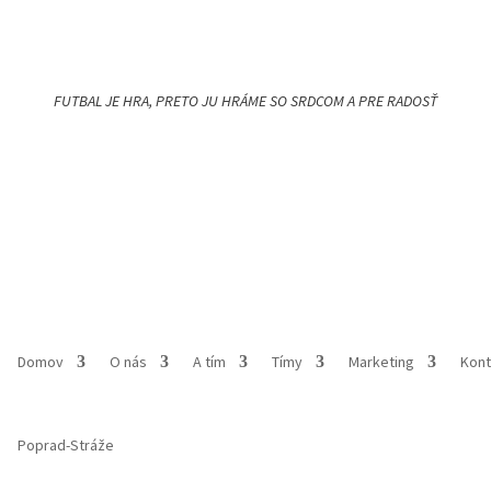
FUTBAL JE HRA, PRETO JU HRÁME SO SRDCOM A PRE RADOSŤ
Domov
O nás
A tím
Tímy
Marketing
Kont
Poprad-Stráže