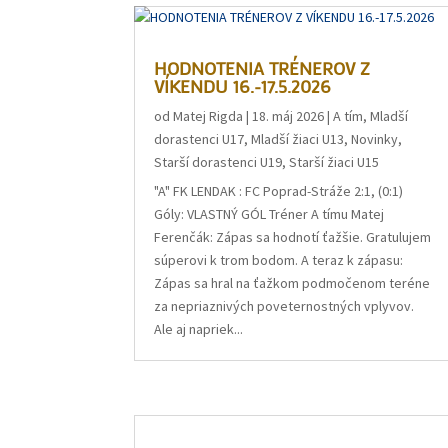
HODNOTENIA TRÉNEROV Z
VÍKENDU 16.-17.5.2026
od
Matej Rigda
|
18. máj 2026
|
A tím
,
Mladší
dorastenci U17
,
Mladší žiaci U13
,
Novinky
,
Starší dorastenci U19
,
Starší žiaci U15
"A" FK LENDAK : FC Poprad-Stráže 2:1, (0:1)
Góly: VLASTNÝ GÓL Tréner A tímu Matej
Ferenčák: Zápas sa hodnotí ťažšie. Gratulujem
súperovi k trom bodom. A teraz k zápasu:
Zápas sa hral na ťažkom podmočenom teréne
za nepriaznivých poveternostných vplyvov.
Ale aj napriek...