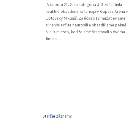
„V sobotu 21. 2. sa kategória U13 zúčastnila
kvalitne obsadeného turnaja v Gopass Aréna v
Liptovský Mikuláš. Za účasti 18 mužstiev sme
si hanbu určite neurobili a obsadili sme pekné
5. a 9. miesto, keďže sme štartovali s dvoma
tímami....
« Staršie záznamy