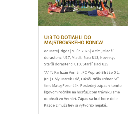
U13 TO DOTIAHLI DO
MAJSTROVSKÉHO KONCA!
od
Matej Rigda
|
9. jún 2026
|
A tím
,
Mladší
dorastenci U17
,
Mladší žiaci U13
,
Novinky
,
Starší dorastenci U19
,
Starší žiaci U15
“A” TJ Partizán Vernár : FC Poprad-Stráže 0:2,
(0:1) Góly: Marek Frič, Lukáš Rušin Tréner “A”
tímu Matej Ferenčák: Posledný zápas v tomto
ligovom ročníku na hosťujúcom trávniku sme
odohrali vo Vernári. Zápas sa hral hore dole.
Každé z mužstiev si vytvorilo nejakú...