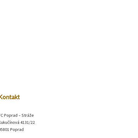
Kontakt
FC Poprad – Stráže
Kukučínová 4131/22
05801 Poprad