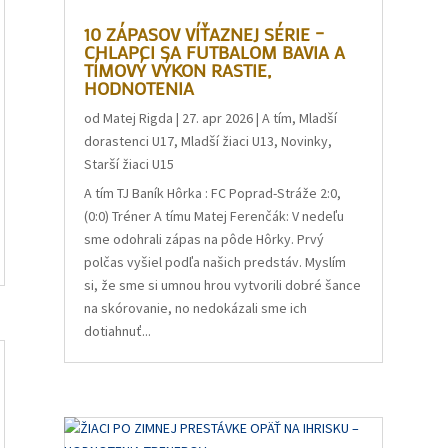
10 ZÁPASOV VÍŤAZNEJ SÉRIE –
CHLAPCI SA FUTBALOM BAVIA A
TÍMOVÝ VÝKON RASTIE,
HODNOTENIA
od
Matej Rigda
|
27. apr 2026
|
A tím
,
Mladší
dorastenci U17
,
Mladší žiaci U13
,
Novinky
,
Starší žiaci U15
A tím TJ Baník Hôrka : FC Poprad-Stráže 2:0,
(0:0) Tréner A tímu Matej Ferenčák: V nedeľu
sme odohrali zápas na pôde Hôrky. Prvý
polčas vyšiel podľa našich predstáv. Myslím
si, že sme si umnou hrou vytvorili dobré šance
na skórovanie, no nedokázali sme ich
dotiahnuť...