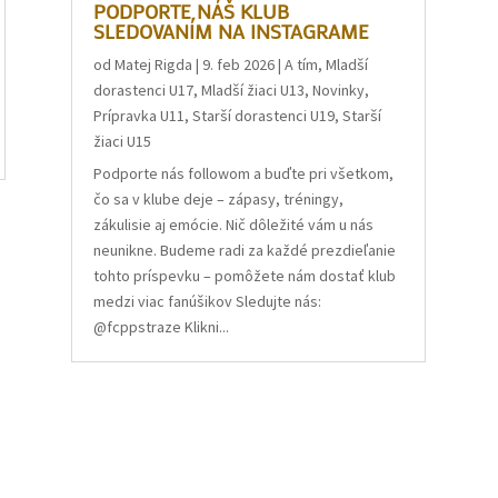
PODPORTE NÁŠ KLUB
SLEDOVANÍM NA INSTAGRAME
od
Matej Rigda
|
9. feb 2026
|
A tím
,
Mladší
dorastenci U17
,
Mladší žiaci U13
,
Novinky
,
Prípravka U11
,
Starší dorastenci U19
,
Starší
žiaci U15
Podporte nás followom a buďte pri všetkom,
čo sa v klube deje – zápasy, tréningy,
zákulisie aj emócie. Nič dôležité vám u nás
neunikne. Budeme radi za každé prezdieľanie
tohto príspevku – pomôžete nám dostať klub
medzi viac fanúšikov Sledujte nás:
@fcppstraze Klikni...