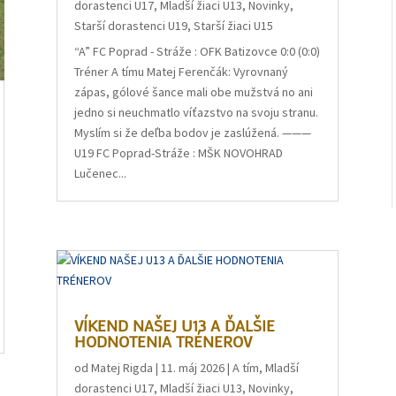
dorastenci U17
,
Mladší žiaci U13
,
Novinky
,
Starší dorastenci U19
,
Starší žiaci U15
“A” FC Poprad - Stráže : OFK Batizovce 0:0 (0:0)
Tréner A tímu Matej Ferenčák: Vyrovnaný
zápas, gólové šance mali obe mužstvá no ani
jedno si neuchmatlo víťazstvo na svoju stranu.
Myslím si že deľba bodov je zaslúžená. ———
U19 FC Poprad-Stráže : MŠK NOVOHRAD
Lučenec...
VÍKEND NAŠEJ U13 A ĎALŠIE
HODNOTENIA TRÉNEROV
od
Matej Rigda
|
11. máj 2026
|
A tím
,
Mladší
dorastenci U17
,
Mladší žiaci U13
,
Novinky
,