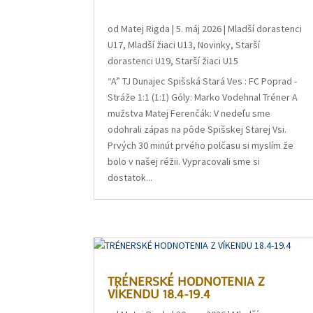
od
Matej Rigda
|
5. máj 2026
|
Mladší dorastenci
U17
,
Mladší žiaci U13
,
Novinky
,
Starší
dorastenci U19
,
Starší žiaci U15
“A” TJ Dunajec Spišská Stará Ves : FC Poprad -
Stráže 1:1 (1:1) Góly: Marko Vodehnal Tréner A
mužstva Matej Ferenčák: V nedeľu sme
odohrali zápas na pôde Spišskej Starej Vsi.
Prvých 30 minút prvého polčasu si myslím že
bolo v našej réžii. Vypracovali sme si
dostatok...
TRÉNERSKÉ HODNOTENIA Z
VÍKENDU 18.4-19.4