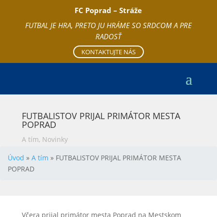
FC Poprad – Stráže
FUTBAL JE HRA, PRETO JU HRÁME SO SRDCOM A PRE
RADOSŤ
KONTAKTUJTE NÁS
FUTBALISTOV PRIJAL PRIMÁTOR MESTA
POPRAD
A tím
,
Novinky
Úvod
»
A tím
»
FUTBALISTOV PRIJAL PRIMÁTOR MESTA
POPRAD
Včera prijal primátor mesta Poprad na Mestskom