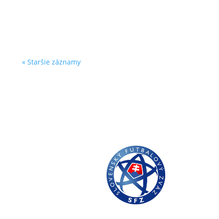
zväzovali nohy našim hráčom. Hrali na
emócii,...
« Staršie záznamy