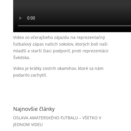
Video zo včerajšieho zájazdu na reprezentačný
futbalový zápas našich sokolov, ktorých boli naši
mladší a starší žiaci podporiť, proti reprezentácii
Švédska.
Video je krátky zostrih okamihov, ktoré sa nám
podarilo zachytiť.
Najnovšie články
OSLAVA AMATERSKÉHO FUTBALU – VŠETKO V
JEDNOM VIDEU