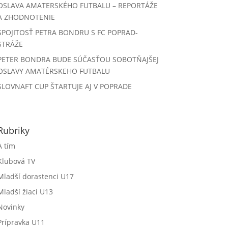
OSLAVA AMATERSKÉHO FUTBALU – REPORTÁŽE
A ZHODNOTENIE
SPOJITOSŤ PETRA BONDRU S FC POPRAD-
STRÁŽE
PETER BONDRA BUDE SÚČASŤOU SOBOTŇAJŠEJ
OSLAVY AMATÉRSKEHO FUTBALU
SLOVNAFT CUP ŠTARTUJE AJ V POPRADE
Rubriky
A tím
Klubová TV
Mladší dorastenci U17
Mladší žiaci U13
Novinky
Prípravka U11