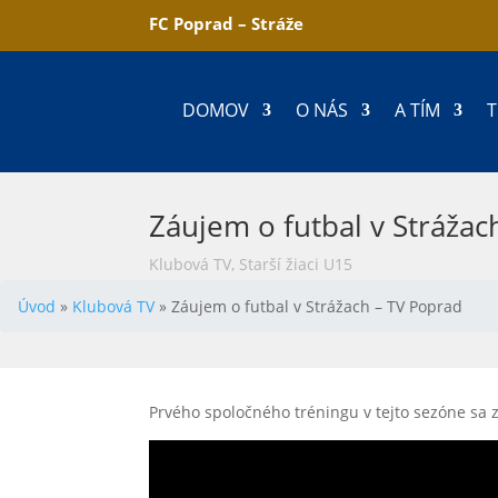
FC Poprad – Stráže
DOMOV
O NÁS
A TÍM
T
Záujem o futbal v Strážac
Klubová TV
,
Starší žiaci U15
Úvod
»
Klubová TV
»
Záujem o futbal v Strážach – TV Poprad
Prvého spoločného tréningu v tejto sezóne sa 