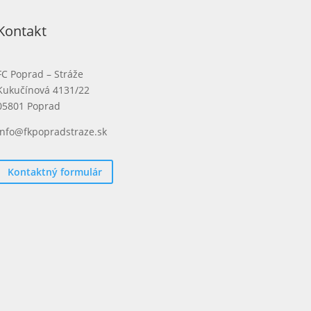
Kontakt
FC Poprad – Stráže
Kukučínová 4131/22
05801 Poprad
info@fkpopradstraze.sk
Kontaktný formulár