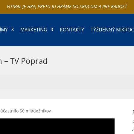
FUTBAL JE HRA, PRETO JU HRÁME SO SRDCOM A PRE RADOSŤ
ÍMY
MARKETING
KONTAKTY
TÝŽDENNÝ MIKRO
h – TV Poprad
zúčastnilo 50 mládežníkov