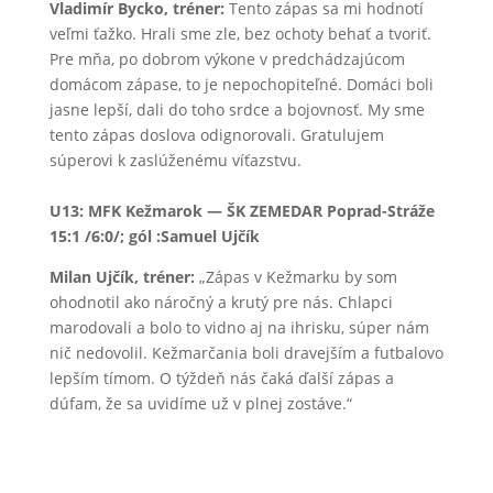
Vladimír Bycko, tréner:
Tento zápas sa mi hodnotí
veľmi ťažko. Hrali sme zle, bez ochoty behať a tvoriť.
Pre mňa, po dobrom výkone v predchádzajúcom
domácom zápase, to je nepochopiteľné. Domáci boli
jasne lepší, dali do toho srdce a bojovnosť. My sme
tento zápas doslova odignorovali. Gratulujem
súperovi k zaslúženému víťazstvu.
U13: MFK Kežmarok — ŠK ZEMEDAR Poprad-Stráže
15:1 /6:0/; gól :Samuel Ujčík
Milan Ujčík, tréner:
„Zápas v Kežmarku by som
ohodnotil ako náročný a krutý pre nás.
Chlapci
marodovali a bolo to vidno aj na ihrisku, súper nám
nič nedovolil. Kežmarčania boli dravejším a futbalovo
lepším tímom. O týždeň nás čaká ďalší zápas a
dúfam, že sa uvidíme už v plnej zostáve.“