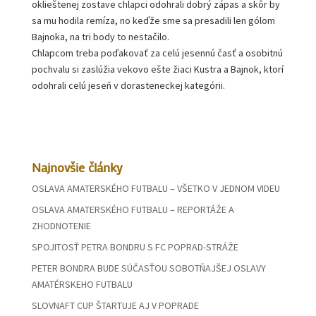
oklieštenej zostave chlapci odohrali dobrý zápas a skôr by
sa mu hodila remíza, no keďže sme sa presadili len gólom
Bajnoka, na tri body to nestačilo.
Chlapcom treba poďakovať za celú jesennú časť a osobitnú
pochvalu si zaslúžia vekovo ešte žiaci Kustra a Bajnok, ktorí
odohrali celú jeseň v dorasteneckej kategórii.
Najnovšie články
OSLAVA AMATERSKÉHO FUTBALU – VŠETKO V JEDNOM VIDEU
OSLAVA AMATERSKÉHO FUTBALU – REPORTÁŽE A
ZHODNOTENIE
SPOJITOSŤ PETRA BONDRU S FC POPRAD-STRÁŽE
PETER BONDRA BUDE SÚČASŤOU SOBOTŇAJŠEJ OSLAVY
AMATÉRSKEHO FUTBALU
SLOVNAFT CUP ŠTARTUJE AJ V POPRADE