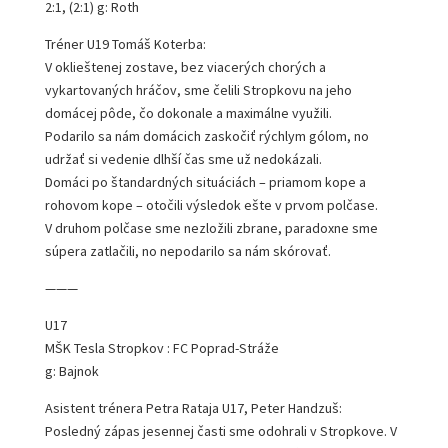
2:1, (2:1) g: Roth
Tréner U19 Tomáš Koterba:
V oklieštenej zostave, bez viacerých chorých a
vykartovaných hráčov, sme čelili Stropkovu na jeho
domácej pôde, čo dokonale a maximálne využili.
Podarilo sa nám domácich zaskočiť rýchlym gólom, no
udržať si vedenie dlhší čas sme už nedokázali.
Domáci po štandardných situáciách – priamom kope a
rohovom kope – otočili výsledok ešte v prvom polčase.
V druhom polčase sme nezložili zbrane, paradoxne sme
súpera zatlačili, no nepodarilo sa nám skórovať.
———
U17
MŠK Tesla Stropkov : FC Poprad-Stráže
g: Bajnok
Asistent trénera Petra Rataja U17, Peter Handzuš:
Posledný zápas jesennej časti sme odohrali v Stropkove. V