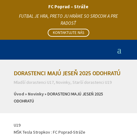
FC Poprad – Stráže
FUTBAL JE HRA, PRETO JU HRÁME SO SRDCOM A PRE
RADOSŤ
KONTAKTUJTE NÁS
DORASTENCI MAJÚ JESEŇ 2025 ODOHRATÚ
Mladší dorastenci U17
,
Novinky
,
Starší dorastenci U19
Úvod
»
Novinky
»
DORASTENCI MAJÚ JESEŇ 2025
ODOHRATÚ
U19
MŠK Tesla Stropkov : FC Poprad-Stráže