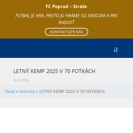
FC Poprad – Stráže
FUTBAL JE HRA, PRETO JU HRÁME SO SRDCOM A PRE
RADOSŤ
KONTAKTUJTE NÁS
LETNÝ KEMP 2025 V 70 FOTKÁCH
Novinky
Úvod
»
Novinky
»
LETNÝ KEMP 2025 V 70 FOTKÁCH