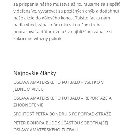
za prispenia nášho mužstva až 4x. Musíme sa zlepšiť
v defenzíve, vyvarovať sa pozičných chýb a dotiahnuť
naše akcie do gólového konca. Takáto facka nám
padla vhod, zápas nám ukázal na čom treba
popracovať a dúfam, že už v najbližšom zápase si
zakričíme víťazný pokrik.
Najnovšie články
OSLAVA AMATERSKÉHO FUTBALU – VŠETKO V
JEDNOM VIDEU
OSLAVA AMATERSKÉHO FUTBALU – REPORTÁŽE A
ZHODNOTENIE
SPOJITOSŤ PETRA BONDRU S FC POPRAD-STRÁŽE
PETER BONDRA BUDE SÚČASŤOU SOBOTŇAJŠEJ
OSLAVY AMATÉRSKEHO FUTBALU