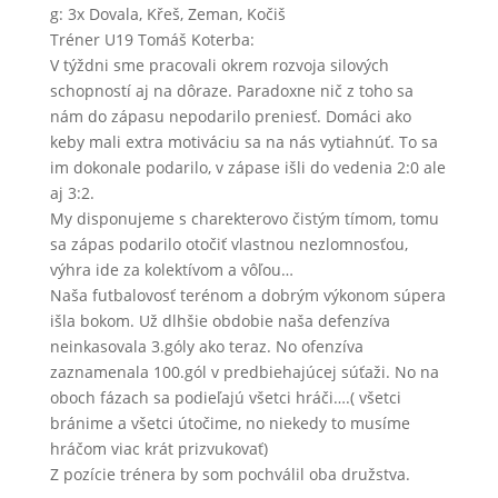
g: 3x Dovala, Křeš, Zeman, Kočiš
Tréner U19 Tomáš Koterba:
V týždni sme pracovali okrem rozvoja silových
schopností aj na dôraze. Paradoxne nič z toho sa
nám do zápasu nepodarilo preniesť. Domáci ako
keby mali extra motiváciu sa na nás vytiahnúť. To sa
im dokonale podarilo, v zápase išli do vedenia 2:0 ale
aj 3:2.
My disponujeme s charekterovo čistým tímom, tomu
sa zápas podarilo otočiť vlastnou nezlomnosťou,
výhra ide za kolektívom a vôľou…
Naša futbalovosť terénom a dobrým výkonom súpera
išla bokom. Už dlhšie obdobie naša defenzíva
neinkasovala 3.góly ako teraz. No ofenzíva
zaznamenala 100.gól v predbiehajúcej súťaži. No na
oboch fázach sa podieľajú všetci hráči….( všetci
bránime a všetci útočime, no niekedy to musíme
hráčom viac krát prizvukovať)
Z pozície trénera by som pochválil oba družstva.