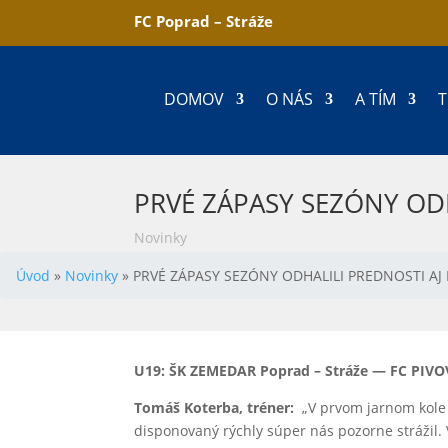
FC Poprad – Stráže
DOMOV
O NÁS
A TÍM
T
PRVÉ ZÁPASY SEZÓNY OD
Novinky
Úvod
»
Novinky
»
PRVÉ ZÁPASY SEZÓNY ODHALILI PREDNOSTI A
U19: ŠK ZEMEDAR Poprad – Stráže — FC PIVO
Tomáš Koterba, tréner:
„V prvom jarnom kole 
disponovaný rýchly súper nás pozorne strážil.