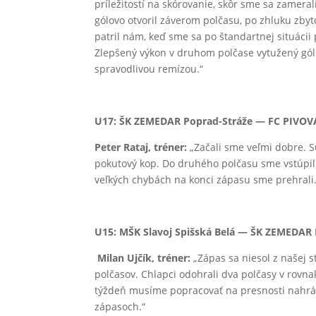
príležitostí na skórovanie, skôr sme sa zamera
gólovo otvoril záverom polčasu, po zhluku zby
patril nám, keď sme sa po štandartnej situácii
Zlepšený výkon v druhom polčase vytužený gól
spravodlivou remízou.“
U17: ŠK ZEMEDAR Poprad-Stráže — FC PIVOVAR
Peter Rataj, tréner:
„Začali sme veľmi dobre. S
pokutový kop. Do druhého polčasu sme vstúpili 
veľkých chybách na konci zápasu sme prehrali
U15: MŠK Slavoj Spišská Belá — ŠK ZEMEDAR P
Milan Ujčík, tréner:
„Zápas sa niesol z našej s
polčasov. Chlapci odohrali dva polčasy v rovna
týždeň musíme popracovať na presnosti nahráv
zápasoch.“