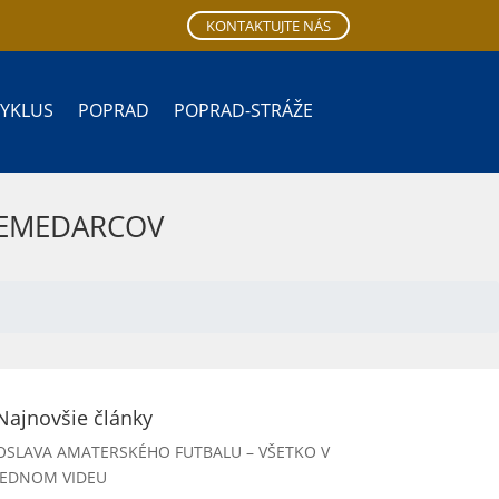
KONTAKTUJTE NÁS
CYKLUS
POPRAD
POPRAD-STRÁŽE
 ZEMEDARCOV
Najnovšie články
OSLAVA AMATERSKÉHO FUTBALU – VŠETKO V
JEDNOM VIDEU