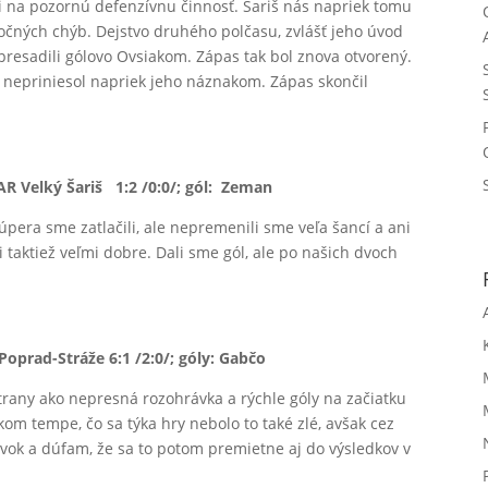
li na pozornú defenzívnu činnosť. Šariš nás napriek tomu
točných chýb. Dejstvo druhého polčasu, zvlášť jeho úvod
 presadili gólovo Ovsiakom. Zápas tak bol znova otvorený.
 nepriniesol napriek jeho náznakom. Zápas skončil
 Velký Šariš 1:2 /0:0/; gól: Zeman
úpera sme zatlačili, ale nepremenili sme veľa šancí a
ani
taktiež veľmi dobre. Dali sme gól, ale po našich dvoch
.
oprad-Stráže 6:1 /2:0/; góly: Gabčo
trany ako nepresná rozohrávka a rýchle góly na začiatku
kom tempe, čo sa týka hry nebolo to také zlé, avšak cez
ok a dúfam, že sa to potom premietne aj do výsledkov v