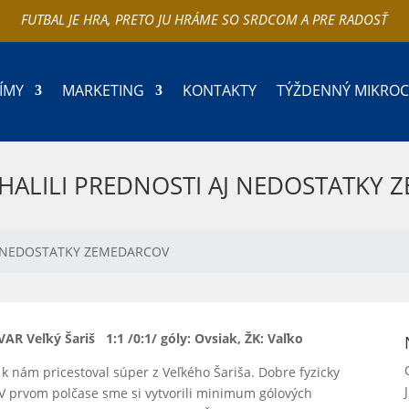
FUTBAL JE HRA, PRETO JU HRÁME SO SRDCOM A PRE RADOSŤ
ÍMY
MARKETING
KONTAKTY
TÝŽDENNÝ MIKRO
HALILI PREDNOSTI AJ NEDOSTATKY
J NEDOSTATKY ZEMEDARCOV
VAR Veľký Šariš
1:1 /0:1/ góly: Ovsiak, ŽK: Vaľko
k nám pricestoval súper z Veľkého Šariša. Dobre fyzicky
 V prvom polčase sme si vytvorili minimum gólových