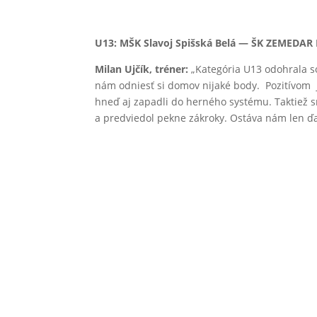
U13: MŠK Slavoj Spišská Belá — ŠK ZEMEDAR Po
Milan Ujčík, tréner:
„Kategória U13 odohrala so
nám
odniesť si domov nijaké body. Pozitívom je
hneď aj zapadli do herného systému. Taktiež s
a predviedol pekne zákroky. Ostáva nám len ďal