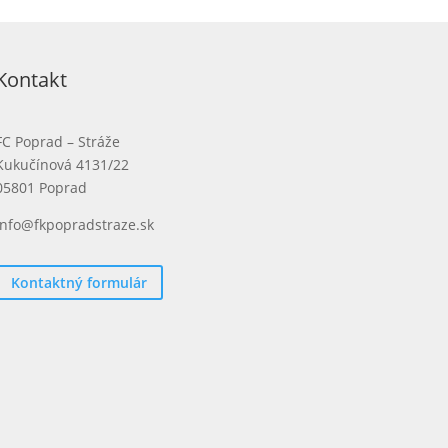
Kontakt
FC Poprad – Stráže
Kukučínová 4131/22
05801 Poprad
info@fkpopradstraze.sk
Kontaktný formulár