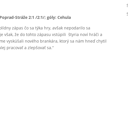
prad-Stráže 2:1 /2:1/; góly: Cehula
lídny zápas čo sa týka hry, avšak nepodarilo sa
 však, že do tohto zápasu vstúpili štyria noví hráči a
me vyskúšali nového brankára, ktorý sa nám hneď chytil
ej pracovať a zlepšovať sa.“