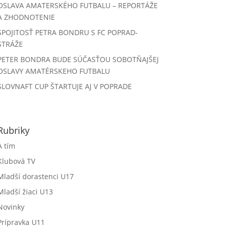
OSLAVA AMATERSKÉHO FUTBALU – REPORTÁŽE
A ZHODNOTENIE
SPOJITOSŤ PETRA BONDRU S FC POPRAD-
STRÁŽE
PETER BONDRA BUDE SÚČASŤOU SOBOTŇAJŠEJ
OSLAVY AMATÉRSKEHO FUTBALU
SLOVNAFT CUP ŠTARTUJE AJ V POPRADE
Rubriky
A tím
Klubová TV
Mladší dorastenci U17
Mladší žiaci U13
Novinky
Prípravka U11