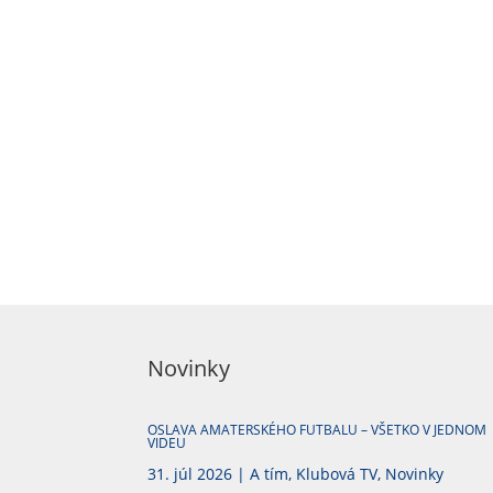
Novinky
OSLAVA AMATERSKÉHO FUTBALU – VŠETKO V JEDNOM
VIDEU
31. júl 2026
|
A tím
,
Klubová TV
,
Novinky