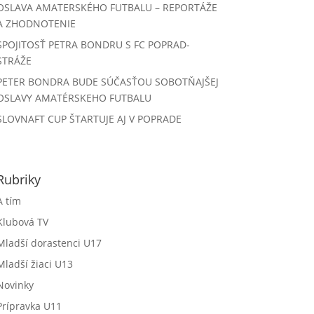
OSLAVA AMATERSKÉHO FUTBALU – REPORTÁŽE
A ZHODNOTENIE
SPOJITOSŤ PETRA BONDRU S FC POPRAD-
STRÁŽE
PETER BONDRA BUDE SÚČASŤOU SOBOTŇAJŠEJ
OSLAVY AMATÉRSKEHO FUTBALU
SLOVNAFT CUP ŠTARTUJE AJ V POPRADE
Rubriky
A tím
Klubová TV
Mladší dorastenci U17
Mladší žiaci U13
Novinky
Prípravka U11