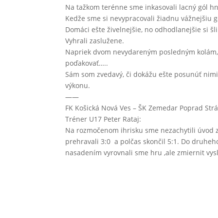
Na tažkom terénne sme inkasovali lacný gól h
Kedže sme si nevypracovali žiadnu vážnejšiu 
Domáci ešte živelnejšie, no odhodlanejšie si šl
Vyhrali zaslužene.
Napriek dvom nevydareným posledným kolám, n
poďakovať…..
Sám som zvedavý, či dokážu ešte posunúť nimi 
výkonu.
——
FK Košická Nová Ves – ŠK Zemedar Poprad St
Tréner U17 Peter Rataj:
Na rozmočenom ihrisku sme nezachytili úvod 
prehravali 3:0 a polčas skončil 5:1. Do druhe
nasadením vyrovnali sme hru ,ale zmiernit vys