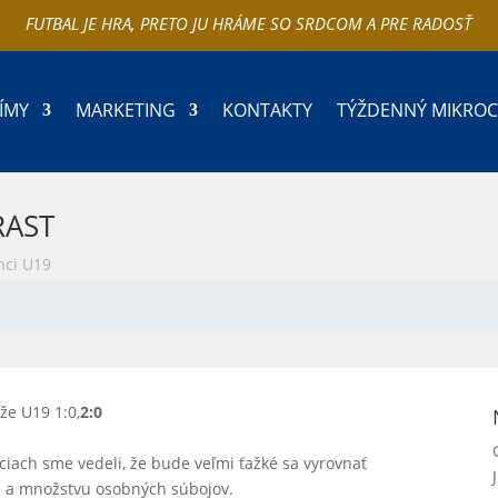
FUTBAL JE HRA, PRETO JU HRÁME SO SRDCOM A PRE RADOSŤ
ÍMY
MARKETING
KONTAKTY
TÝŽDENNÝ MIKRO
RAST
nci U19
že U19 1:0,
2:0
ciach sme vedeli, že bude veľmi ťažké sa vyrovnať
u a množstvu osobných súbojov.