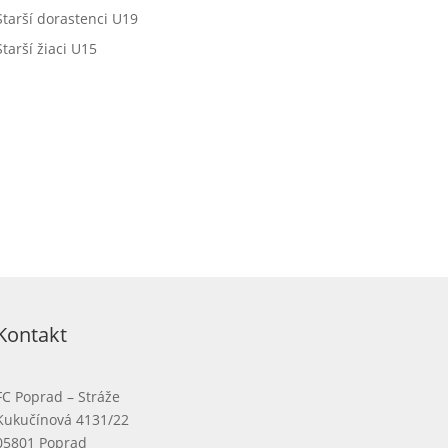
Starší dorastenci U19
Starší žiaci U15
Kontakt
FC Poprad – Stráže
Kukučínová 4131/22
05801 Poprad