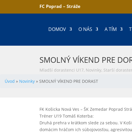
FC Poprad – Stráže
DOMOV
O NÁS
A TÍM
T
SMOLNÝ VÍKEND PRE DO
Mladší dorastenci U17
,
Novinky
,
Starší doraste
Úvod
»
Novinky
»
SMOLNÝ VÍKEND PRE DORAST
FK Košicka Nová Ves – ŠK Zemedar Poprad Strá
Tréner U19 Tomáš Koterba:
Druhá prehra v krátkom slede za sebou. V Koši
domácim hráčom ich súbojovosťou, agresivito