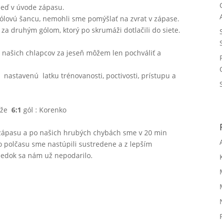
neď v úvode zápasu.
gólovú šancu, nemohli sme pomýšlať na zvrat v zápase.
i za druhým gólom, ktorý po skrumáži dotlačili do siete.
ašich chlapcov za jeseň môžem len pochváliť a
nastavenú latku trénovanosti, poctivosti, prístupu a
ráže
6:1
gól : Korenko
zápasu a po našich hrubých chybách sme v 20 min
ho polčasu sme nastúpili sustredene a z lepším
ledok sa nám už nepodarilo.