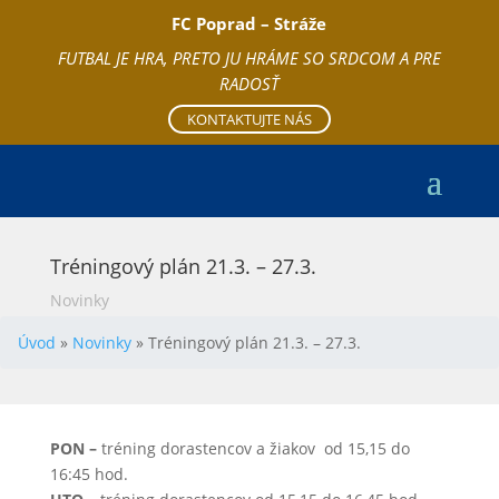
FC Poprad – Stráže
FUTBAL JE HRA, PRETO JU HRÁME SO SRDCOM A PRE
RADOSŤ
KONTAKTUJTE NÁS
Tréningový plán 21.3. – 27.3.
Novinky
Úvod
»
Novinky
»
Tréningový plán 21.3. – 27.3.
PON –
tréning dorastencov a žiakov od 15,15 do
16:45 hod.