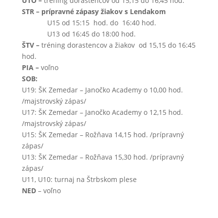
UTO –
tréning dorastencov od 15,15 do 16,45 hod.
STR – prípravné zápasy žiakov s Lendakom
U15 od 15:15 hod. do 16:40 hod.
U13 od 16:45 do 18:00 hod.
ŠTV –
tréning dorastencov a žiakov od 15,15 do 16:45
hod.
PIA –
voľno
SOB:
U19: ŠK Zemedar – Janočko Academy o 10,00 hod.
/majstrovský zápas/
U17: ŠK Zemedar – Janočko Academy o 12,15 hod.
/majstrovský zápas/
U15: ŠK Zemedar – Rožňava 14,15 hod. /prípravný
zápas/
U13: ŠK Zemedar – Rožňava 15,30 hod. /prípravný
zápas/
U11, U10: turnaj na Štrbskom plese
NED
– voľno