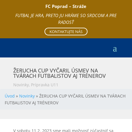
FC Poprad – Stráže
FUTBAL JE HRA, PRETO JU HRÁME SO SRDCOM A PRE
RADOSŤ
KONTAKTUJTE NÁS
ŽERUCHA CUP VYČARIL ÚSMEV NA
TVÁRACH FUTBALISTOV AJ TRÉNEROV
Novinky
,
Prípravka U11
Úvod
»
Novinky
»
ŽERUCHA CUP VYČARIL ÚSMEV NA TVÁRACH
FUTBALISTOV AJ TRÉNEROV
V sobotu 11.2. 2023 sme mali možnosť zúčastniť sa