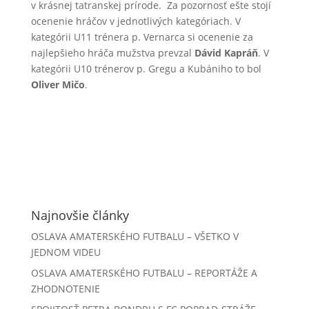
v krásnej tatranskej prírode.
Za pozornosť ešte stojí
ocenenie hráčov v jednotlivých kategóriach.
V
kategórii U11 trénera p. Vernarca si ocenenie za
najlepšieho hráča mužstva prevzal
Dávid Kapráň
. V
kategórii U10 trénerov p. Gregu a Kubániho to bol
Oliver Mičo
.
Najnovšie články
OSLAVA AMATERSKÉHO FUTBALU – VŠETKO V
JEDNOM VIDEU
OSLAVA AMATERSKÉHO FUTBALU – REPORTÁŽE A
ZHODNOTENIE