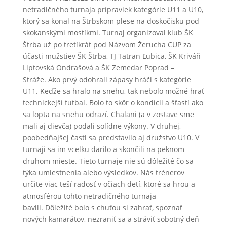
netradičného turnaja prípraviek kategórie U11 a U10,
ktorý sa konal na Štrbskom plese na doskočisku pod
skokanskými mostíkmi.
Turnaj organizoval klub ŠK
Štrba už po tretíkrát pod Názvom Žerucha CUP za
účasti mužstiev ŠK Štrba, TJ Tatran Ľubica, ŠK Kriváň
Liptovská Ondrašová a ŠK Zemedar Poprad –
Stráže.
Ako prvý odohrali zápasy hráči s kategórie
U11. Keďže sa hralo na snehu, tak nebolo možné hrať
technickejší futbal. Bolo to skôr o kondícii a šťastí ako
sa lopta na snehu odrazí.
Chalani (a v zostave sme
mali aj dievča) podali solídne výkony.
V druhej,
poobedňajšej časti sa predstavilo aj družstvo U10.
V
turnaji sa im vcelku darilo a skončili na peknom
druhom mieste.
Tieto turnaje nie sú dôležité čo sa
týka umiestnenia alebo výsledkov. Nás trénerov
určite viac teší radosť v očiach detí, ktoré sa hrou a
atmosférou tohto netradičného turnaja
bavili.
Dôležité bolo s chuťou si zahrať, spoznať
nových kamarátov, nezraniť sa a stráviť sobotný deň