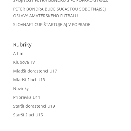
SPOJITOSŤ PETRA BONDRU S FC POPRAD-STRÁŽE
PETER BONDRA BUDE SÚČASŤOU SOBOTŇAJŠEJ
OSLAVY AMATÉRSKEHO FUTBALU
SLOVNAFT CUP ŠTARTUJE AJ V POPRADE
Rubriky
A tím
Klubová TV
Mladší dorastenci U17
Mladší žiaci U13
Novinky
Prípravka U11
Starší dorastenci U19
Starší žiaci U15