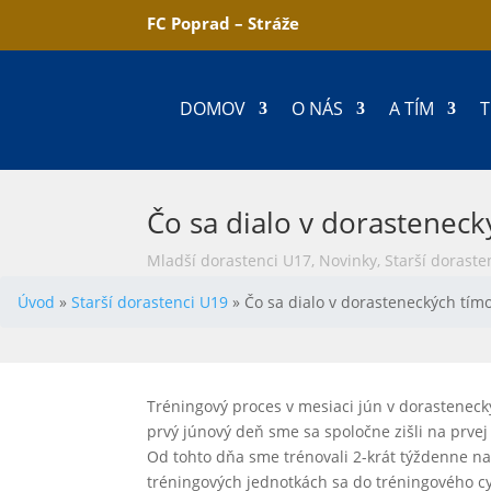
FC Poprad – Stráže
DOMOV
O NÁS
A TÍM
T
Čo sa dialo v dorasteneck
Mladší dorastenci U17
,
Novinky
,
Starší doraste
Úvod
»
Starší dorastenci U19
»
Čo sa dialo v dorasteneckých tím
Tréningový proces v mesiaci jún v dorasteneck
prvý júnový deň sme sa spoločne zišli na prvej
Od tohto dňa sme trénovali 2-krát týždenne n
tréningových jednotkách sa do tréningového c