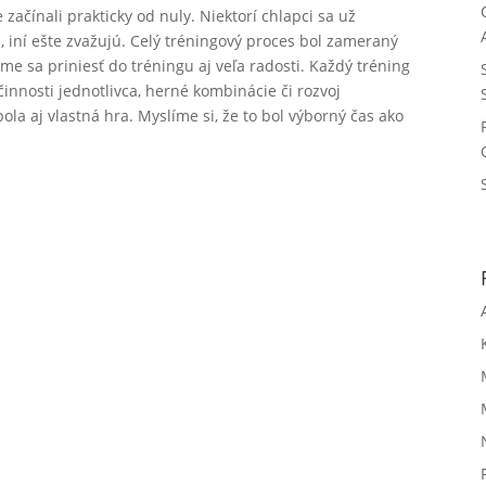
e začínali prakticky od nuly. Niektorí chlapci sa už
b, iní ešte zvažujú. Celý tréningový proces bol zameraný
sme sa priniesť do tréningu aj veľa radosti. Každý tréning
činnosti jednotlivca, herné kombinácie či rozvoj
ola aj vlastná hra. Myslíme si, že to bol výborný čas ako