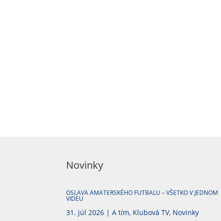
Novinky
OSLAVA AMATERSKÉHO FUTBALU – VŠETKO V JEDNOM
VIDEU
31. júl 2026
|
A tím
,
Klubová TV
,
Novinky