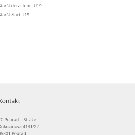
Starší dorastenci U19
Starší žiaci U15
Kontakt
FC Poprad – Stráže
Kukučínová 4131/22
05801 Poprad