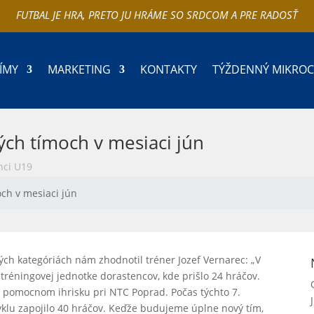
FUTBAL JE HRA, PRETO JU HRÁME SO SRDCOM A PRE RADOSŤ
ÍMY
MARKETING
KONTAKTY
TÝŽDENNÝ MIKRO
ých tímoch v mesiaci jún
nci U19
och v mesiaci jún
ých kategóriách nám zhodnotil tréner Jozef Vernarec: „V
 tréningovej jednotke dorastencov, kde prišlo 24 hráčov.
a pomocnom ihrisku pri NTC Poprad. Počas týchto 7.
yklu zapojilo 40 hráčov. Keďže budujeme úplne nový tím,