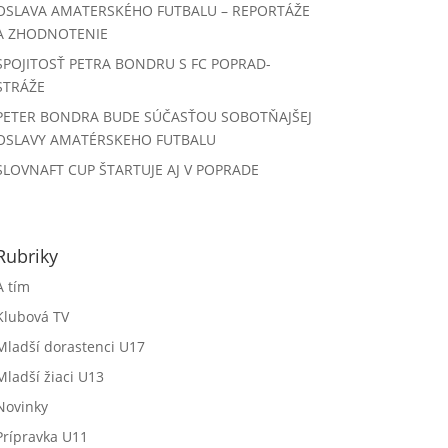
OSLAVA AMATERSKÉHO FUTBALU – REPORTÁŽE
A ZHODNOTENIE
SPOJITOSŤ PETRA BONDRU S FC POPRAD-
STRÁŽE
PETER BONDRA BUDE SÚČASŤOU SOBOTŇAJŠEJ
OSLAVY AMATÉRSKEHO FUTBALU
SLOVNAFT CUP ŠTARTUJE AJ V POPRADE
Rubriky
A tím
Klubová TV
Mladší dorastenci U17
Mladší žiaci U13
Novinky
Prípravka U11