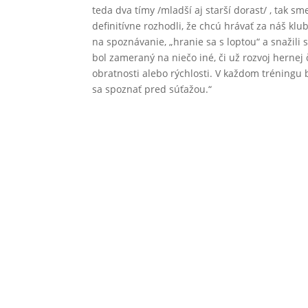
teda dva tímy /mladší aj starší dorast/ , tak sm
definitívne rozhodli, že chcú hrávať za náš klu
na spoznávanie, „hranie sa s loptou“ a snažili 
bol zameraný na niečo iné, či už rozvoj hernej 
obratnosti alebo rýchlosti. V každom tréningu b
sa spoznať pred súťažou.“